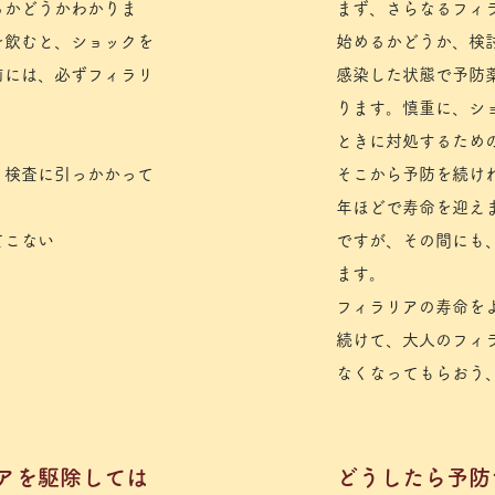
るかどうかわかりま
​まず、さらなるフ
を飲むと、ショックを
始めるかどうか、検
前には、必ずフィラリ
​感染した状態で予
ります。慎重に、シ
ときに対処するため
、検査に引っかかって
そこから予防を続け
）
年ほどで寿命を迎え
てこない
ですが、その間にも
ます。
フィラリアの寿命を
続けて、大人のフィ
なくなってもらおう
リアを駆除しては
​どうしたら予