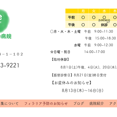
○月・火・
木・土
曜
午前 9:00~11:30
午後 15:00~18:30
水曜
午前 9:00~12:30
​☆日曜・祝日
14:00~17:00
８－１－１０２
【臨時
休診
】
63-9221
8月1日(土)午後、4日(火)、20日(木)、
【振替診察日】8月21日(金)終日受付
​【お盆休みのお知らせ】
8月13日(木)～16日(日)​
募集について
フィラリア予防のお知らせ
ブログ
病院紹介
アク