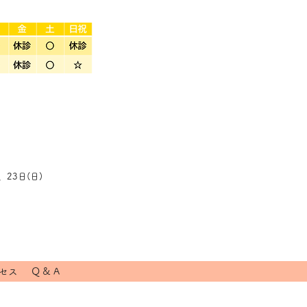
23日(日)
セス
Q & A