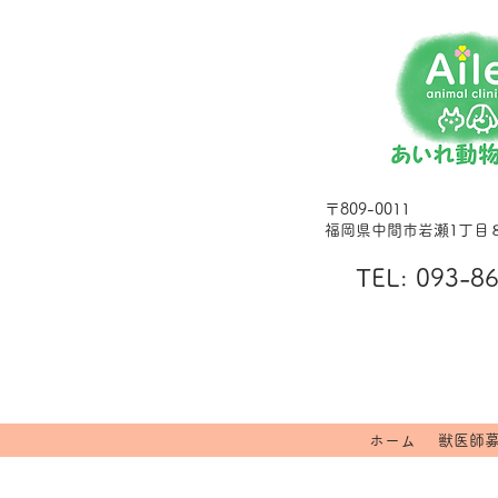
〒809-0011
福岡県中間市岩瀬1丁目
T
EL: 093-8
ホーム
獣医師