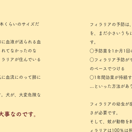
本くらいのサイズだ
フィラリアの予防は
を、まだ小さいうち
肺に血液が送られる血
す。
されてなかったのな
○予防薬を1か月1回
ィラリアが住んでいる
○フィラリア予防が
のペースでつける
気に血流にのって肺に
○1年間効果が持続
​…といった方法があ
す。犬が、大変危険な
フィラリアの幼虫が
さが必要です。
大事なのです。
そして、蚊が動物を
ィラリアは100％は